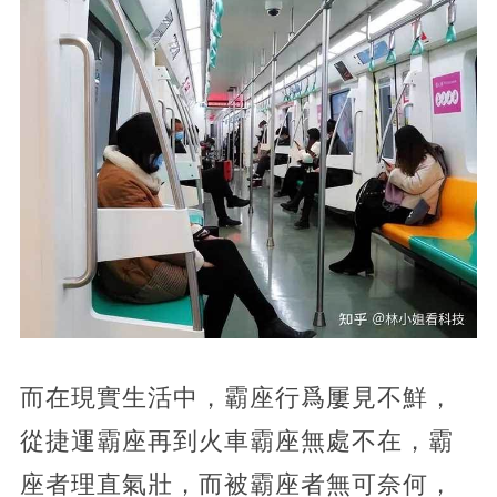
而在現實生活中，霸座行爲屢見不鮮，
從捷運霸座再到火車霸座無處不在，霸
座者理直氣壯，而被霸座者無可奈何，