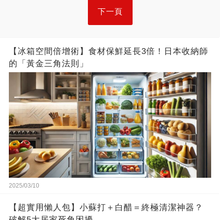
下一頁
【冰箱空間倍增術】食材保鮮延長3倍！日本收納師
的「黃金三角法則」
2025/03/10
【超實用懶人包】小蘇打＋白醋＝終極清潔神器？
破解5大居家死角困擾