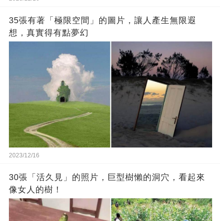
35張有著「極限空間」的圖片，讓人產生無限遐
想，真實得有點夢幻
2023/12/16
30張「活久見」的照片，巨型樹懶的洞穴，看起來
像女人的樹！