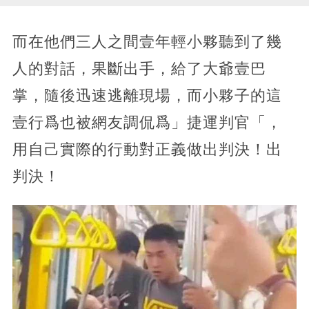
而在他們三人之間壹年輕小夥聽到了幾
人的對話，果斷出手，給了大爺壹巴
掌，隨後迅速逃離現場，而小夥子的這
壹行爲也被網友調侃爲」捷運判官「，
用自己實際的行動對正義做出判決！出
判決！