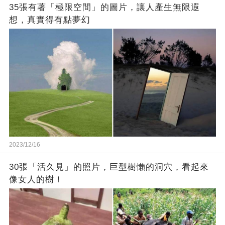
35張有著「極限空間」的圖片，讓人產生無限遐
想，真實得有點夢幻
2023/12/16
30張「活久見」的照片，巨型樹懶的洞穴，看起來
像女人的樹！