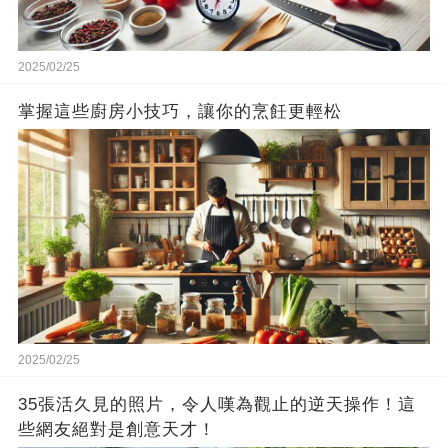
2025/02/25
掌握這些廚房小技巧，讓你的烹飪更輕松
2025/02/25
35張活久見的照片，令人嘆為觀止的逆天操作！這
些網友絕對是創意天才！