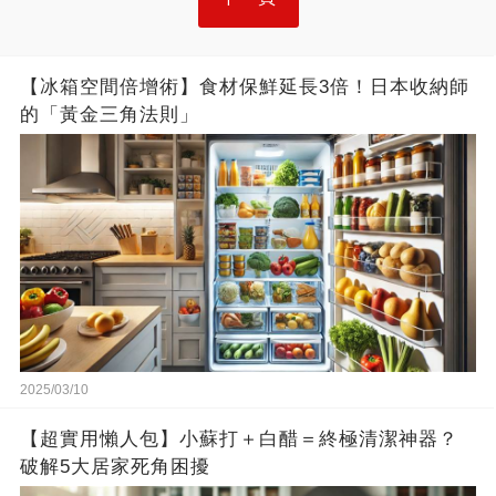
【冰箱空間倍增術】食材保鮮延長3倍！日本收納師
的「黃金三角法則」
2025/03/10
【超實用懶人包】小蘇打＋白醋＝終極清潔神器？
破解5大居家死角困擾