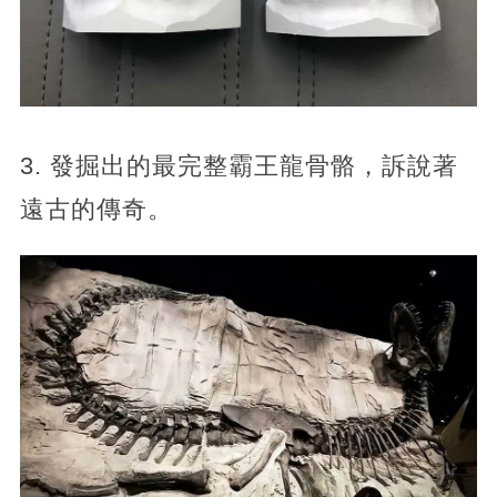
3. 發掘出的最完整霸王龍骨骼，訴說著
遠古的傳奇。