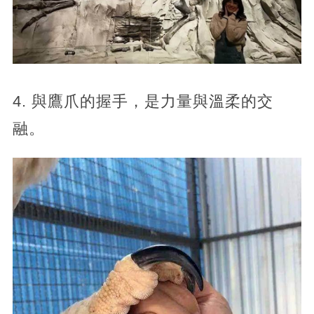
4. 與鷹爪的握手，是力量與溫柔的交
融。