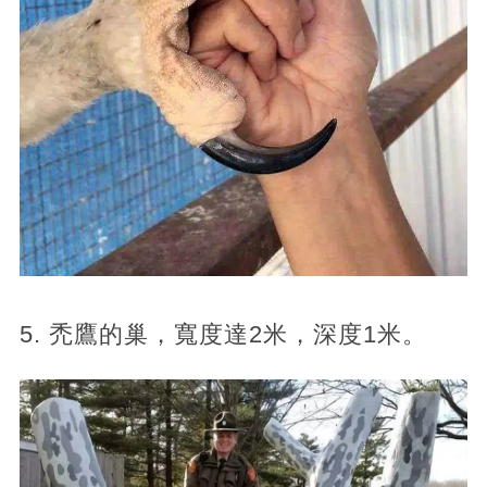
5. 禿鷹的巢，寬度達2米，深度1米。